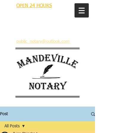
OPEN 24 HOURS
MANDEVILLE NOTARY
Brian J. Rhinehart
712 Carondelet
Mandeville, Louisiana 70448
(985) 727 9692
public_notary@outlook.com
Post
All Posts