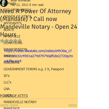
Brian Rhinehart
All Posts
Feb 22, 2021
0 min read
Need A Power Of Attorney
TITLE TRANSFERS
(Mandate) ? Call now
POWER OF ATTY'S
AFFIDAVITS
Mandeville Notary - Open 24
BOATS
Hours
APOSTILLE
Rated NaN out of 5 stars.
DONATIONS
EMANCIPATION
https://video.wixstatic.com/video/e4930a_c7
FAMILY
842c1de32c4901a274d7974daf5de2/720p/m
p4/file.mp4
FIREARMS
GOVERNMENT FORMS e.g. I-9, Passport
ID's
LLC's
LNA
LOCAL
POWER OF ATTY'S
MANDEVILLE NOTARY
MARRIAGE