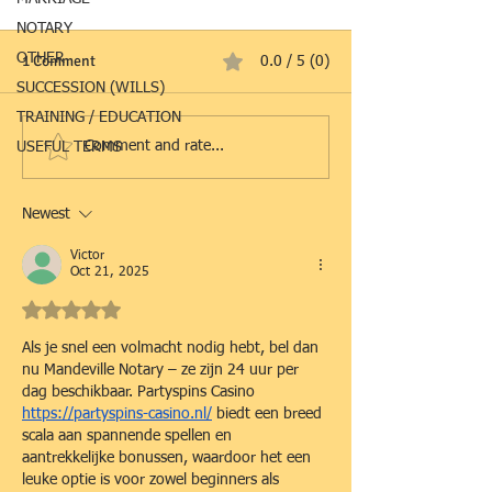
NOTARY
OTHER
1 Comment
0.0 / 5 (0)
SUCCESSION (WILLS)
TRAINING / EDUCATION
Comment and rate...
USEFUL TERMS
Newest
Victor
Oct 21, 2025
Rated 5 out of 5 stars.
Als je snel een volmacht nodig hebt, bel dan 
nu Mandeville Notary – ze zijn 24 uur per 
dag beschikbaar. Partyspins Casino 
https://partyspins-casino.nl/
 biedt een breed 
scala aan spannende spellen en 
aantrekkelijke bonussen, waardoor het een 
leuke optie is voor zowel beginners als 