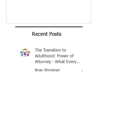
Recent Posts
The Transition to
Adulthood: Power of
Attorney - What Every
Parent Should Know
Brian Rhinehart
Jan 25
Buying A Car Without A
Title
George Tull - Notary Baton Rouge
Jan 21, 2016
Mandeville Notary
Celebrates Brian J
Rhinehart as BEST of 2025
Award Winner